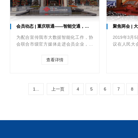
会员动态 | 重庆联通——智能交通，智慧生活
聚焦两会 | 大数
为配合宣传我市大数据智能化工作，协
2019年3
会联合市级官方媒体走进会员企业，在
议在人民大
线上线下多个渠道宣传推介行业优秀企
李克强关于
业和企业家。本期协会陪同《今日重
府工作报告
查看详情
庆》杂志社走进中国联合网络通信有限
发展。
公司重庆市分公司。
1...
上一页
4
5
6
7
8