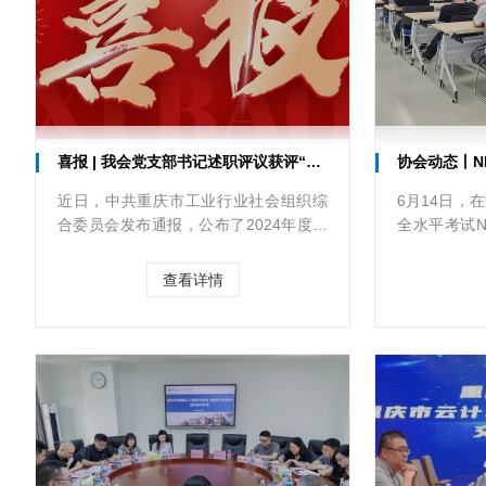
喜报 | 我会党支部书记述职评议获评“好”等次！
协会动态丨NISP二
近日，中共重庆市工业行业社会组织综
6月14日，
合委员会发布通报，公布了2024年度工
全水平考试N
业行会社会组织党组织书记述职评议结
程师CISE
果。在众多优秀党组织书记中，我会党
试顺利举行
查看详情
支部书记在此次评议中荣登“好”等次名
有序、秩序
单！
加考试。