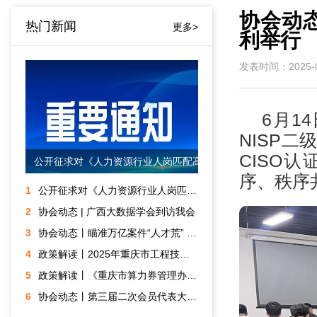
协会动态
热门新闻
更多>
利举行
发表时间：2025-0
6月1
NISP
CISO
公开征求对《人力资源行业人岗匹配高质量数据集技术规范》团体标准意见的通知
序、秩序
1
公开征求对《人力资源行业人岗匹配高质量数据集技术规范》团体标准意见的通知
2
协会动态 | 广西大数据学会到访我会
3
协会动态丨瞄准万亿案件“人才荒” 重庆“订单式”培养金融数字化调解专才
4
政策解读丨2025年重庆市工程技术大数据智能化专业职称申报评审
5
政策解读丨《重庆市算力券管理办法 (试行)》
6
协会动态丨第三届二次会员代表大会暨第三届三次理事会顺利召开