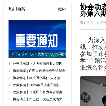
协会动
热门新闻
更多>
办第六期
发表时间：2025-0
为深入
线，推动
参加了市
公开征求对《人力资源行业人岗匹配高质量数据集技术规范》团体标准意见的通知
学”主题
1
公开征求对《人力资源行业人岗匹配高质量数据集技术规范》团体标准意见的通知
业综合党
2
协会动态 | 广西大数据学会到访我会
3
协会动态丨瞄准万亿案件“人才荒” 重庆“订单式”培养金融数字化调解专才
4
政策解读丨2025年重庆市工程技术大数据智能化专业职称申报评审
5
政策解读丨《重庆市算力券管理办法 (试行)》
6
协会动态丨第三届二次会员代表大会暨第三届三次理事会顺利召开