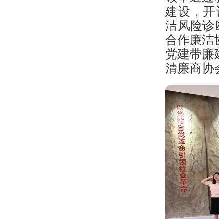
建设，开
洁风险诊
合作廉洁
党建带廉
清廉商协