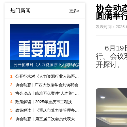
协会动
热门新闻
更多>
圆满举
发表时间：2025-0
6月1
行。会议
开探讨。
公开征求对《人力资源行业人岗匹配高质量数据集技术规范》团体标准意见的通知
1
公开征求对《人力资源行业人岗匹配高质量数据集技术规范》团体标准意见的通知
2
协会动态 | 广西大数据学会到访我会
3
协会动态丨瞄准万亿案件“人才荒” 重庆“订单式”培养金融数字化调解专才
4
政策解读丨2025年重庆市工程技术大数据智能化专业职称申报评审
5
政策解读丨《重庆市算力券管理办法 (试行)》
6
协会动态丨第三届二次会员代表大会暨第三届三次理事会顺利召开